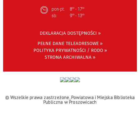
pon-pt:
8
- 17
00
00
sb:
9
- 13
00
00
DEKLARACJA DOSTĘPNOŚCI »
PEŁNE DANE TELEADRESOWE »
POLITYKA PRYWATNOŚCI / RODO »
STRONA ARCHIWALNA »
© Wszelkie prawa zastrzeżone, Powiatowa i Miejska Biblioteka
Publiczna w Proszowicach