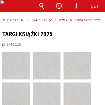
panel
Wyszukiwarka
Narzędzia
Menu
szczegółowe
JESTEŚ TUTAJ
GALERIE ZDJĘĆ
PIMBP
TARGI KSIĄŻKI 2025
TARGI KSIĄŻKI 2025
27-10-2025