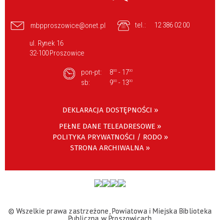
tel.:
12 386 02 00
mbpproszowice@onet.pl
ul. Rynek 16
32-100 Proszowice
pon-pt:
8
- 17
00
00
sb:
9
- 13
00
00
DEKLARACJA DOSTĘPNOŚCI »
PEŁNE DANE TELEADRESOWE »
POLITYKA PRYWATNOŚCI / RODO »
STRONA ARCHIWALNA »
© Wszelkie prawa zastrzeżone, Powiatowa i Miejska Biblioteka
Publiczna w Proszowicach